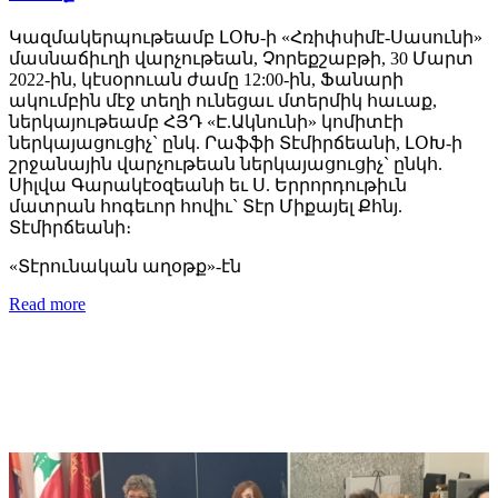
Կազմակերպութեամբ ԼՕԽ-ի «Հռիփսիմէ-Սասունի»
մասնաճիւղի վարչութեան, Չորեքշաբթի, 30 Մարտ
2022-ին, կէսօրուան ժամը 12:00-ին, Ֆանարի
ակումբին մէջ տեղի ունեցաւ մտերմիկ հաւաք,
ներկայութեամբ ՀՅԴ «Է.Ակնունի» կոմիտէի
ներկայացուցիչ` ընկ. Րաֆֆի Տէմիրճեանի, ԼՕԽ-ի
շրջանային վարչութեան ներկայացուցիչ` ընկհ.
Սիլվա Գարակէօզեանի եւ Ս. Երրորդութիւն
մատրան հոգեւոր հովիւ` Տէր Միքայել Քհնյ.
Տէմիրճեանի։
«Տէրունական աղօթք»-էն
Read more