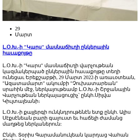
29
Մարտ
Լ.Օ.Խ.-ի "Կարս" մասնաճիւղի ընկերային
հաւաքոյթը
Լ.Օ.Խ.-ի "Կարս" մասնաճիւղի վարչութեան
կազմակերպած ընկերային հաւաքոյթը տեղի
ունեցաւ Երեքշաբթի, 29 Մարտ 2022-ի առաւօտեան,
"Ազատամարտ" ակումբի "Չուխատարեան"
սրահին մէջ, ներկայութեամբ Լ.Օ.Խ.-ի Շրջանային
Վարչութեան ներկայացուցիչ` ընկհ.Սիլվա
Կիւլտալեանի։
Լ.Օ.Խ.-ի քայլերգի ունկնդրութենէն ետք ընկհ. Ալիս
Սէքսէնեան բարի գալուստ եւ հաճելի ժամանց
մաղթեց ներկաներուն:
Ընկհ. Տօրիս Գարամանուկեան կարդաց Վահան