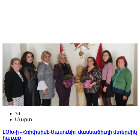
30
Մարտ
ԼՕԽ-ի «Հռիփսիմէ-Սասունի» մասնաճիւղի մտերմիկ
հաւաք