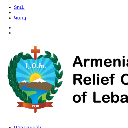
Տուն
|
Կապ
Մեր Մասին