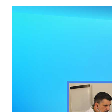
Օգնենք Ուրիշին