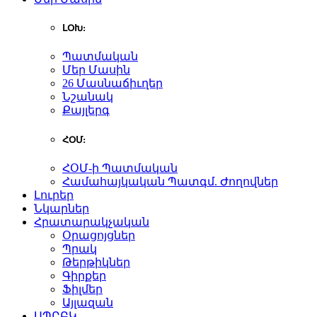
ԼՕԽ:
Պատմական
Մեր Մասին
26 Մասնաճիւղեր
Նշանակ
Քայլերգ
ՀՕՄ:
ՀՕՄ-ի Պատմական
Համահայկական Պատգմ. Ժողովներ
Լուրեր
Նկարներ
Հրատարակչական
Օրացոյցներ
Պրակ
Թերթիկներ
Գիրքեր
Ֆիլմեր
Այլազան
ԱՊԸԲԿ