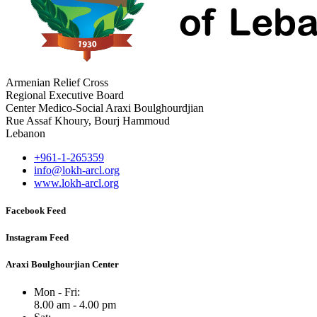
Armenian Relief Cross
Regional Executive Board
Center Medico-Social Araxi Boulghourdjian
Rue Assaf Khoury, Bourj Hammoud
Lebanon
+961-1-265359
info@lokh-arcl.org
www.lokh-arcl.org
Facebook Feed
Instagram Feed
Araxi Boulghourjian Center
Mon - Fri:
8.00 am - 4.00 pm