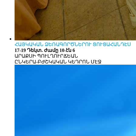
ՀԱՅԿԱԿԱՆ ՁԵՌԱԳՈՐԾՆԵՐՈՒ ՑՈՒՑԱՀԱՆԴԷՍ
17-19 Դեկտ. ժամը 10-էն 6
ԱՐԱՔՍԻ ՊՈՒԼՂՈՒՐՃԵԱՆ
ԸՆԿԵՐԱ-ԲԺՇԿԱԿԱՆ ԿԵԴՐՈՆ ՄԷՋ