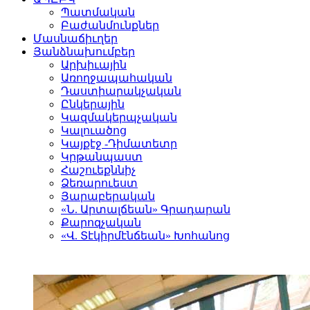
Պատմական
Բաժանմունքներ
Մասնաճիւղեր
Յանձնախումբեր
Արխիւային
Առողջապահական
Դաստիարակչական
Ընկերային
Կազմակերպչական
Կալուածոց
Կայքէջ -Դիմատետր
Կրթանպաստ
Հաշուեքննիչ
Ձեռարուեստ
Յարաբերական
«Ն. Արտալճեան» Գրադարան
Քարոզչական
«Վ. Տէկիրմէնճեան» Խոհանոց